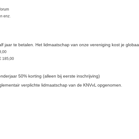
bforum
en enz.
half jaar te betalen. Het lidmaatschap van onze vereniging kost je glob
8,00
 € 185,00
lenderjaar 50% korting (alleen bij eerste inschrijving)
eglementair verplichte lidmaatschap van de KNVvL opgenomen.