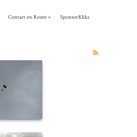
Contact en Route
SponsorKliks